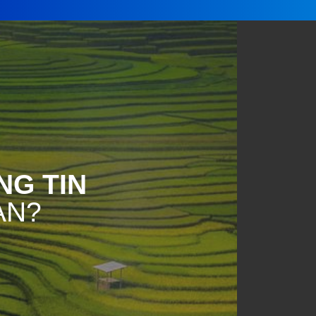
NG TIN
ẠN?