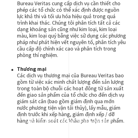
Bureau Veritas cung cấp dịch vụ cần thiết cho
phép các tổ chức có thể xác định được nguồn
lực khả thi và tối ưu hóa hiệu quả trong quá
trình khai thác. Chúng tôi phân tích tất cả các
dạng khoáng sản cũng như kim loại, kim loại
màu, kim loại quý bằng việc sử dụng các phương
pháp như phát hiện vết nguyên tố, phân tích yêu
cầu cấp độ chính xác cao và phân tích trong
phòng thí nghiệm.
Thương mại
Các dịch vụ thương mại của Bureau Veritas bao
gồm từ việc xác minh chất lượng đến sản lượng
trong toàn bộ chuỗi các hoạt đông từ sản xuất
đến giao sản phẩm của tổ chức cho đến dịch vụ
giám sát cân (bao gồm giám định qua mớn
nước phương tiện vận tải thủy), lấy mẫu, giám
định trước khi xếp hàng, giám định xếp / dỡ
hàng và kiểm soát các khâu pha trộn sản phẩm.
Viewing this information may result in
cookies being placed by the vendor of the
data platform to which you will be