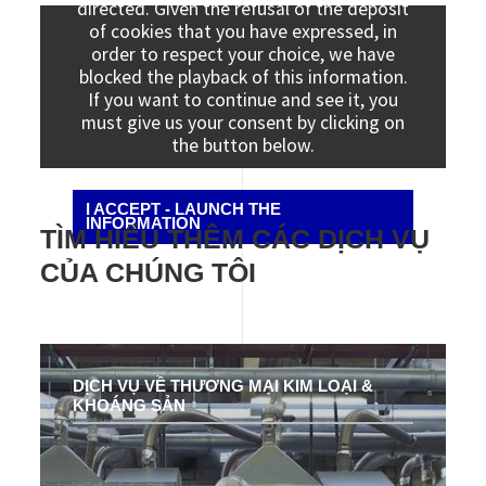
directed. Given the refusal of the deposit
of cookies that you have expressed, in
order to respect your choice, we have
blocked the playback of this information.
If you want to continue and see it, you
must give us your consent by clicking on
the button below.
I ACCEPT - LAUNCH THE
INFORMATION
TÌM HIỂU THÊM CÁC DỊCH VỤ
CỦA CHÚNG TÔI
DỊCH VỤ VỀ THƯƠNG MẠI KIM LOẠI &
KHOÁNG SẢN