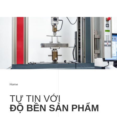
Strength & endurance Confidence in product strength
Home
TỰ TIN VỚI
ĐỘ BỀN SẢN PHẨM